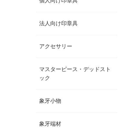
個人向け印章具
法人向け印章具
【インド象】上上60×15ミリ/KFワニ革/
実印/MP
アクセサリー
ji-izg-15
お勧め
マスターピース・デッドスト
ック
【インド象】上上60×15ミリ/KFワニ革/実印/MP
個人実印書体
象牙小物
作成するお名前
イメージチェック
あり 1回のみ無料
なし
象牙端材