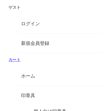
コ
ゲスト
ン
鈴印象牙オンラインショップ
テ
ン
手彫り高級象牙印鑑
ログイン
ツ
に
MENU
ス
キ
【インド象】上上60×15ミリ/KFワニ革/
新規会員登録
ッ
実印/MP
プ
カート
ホーム
印章具