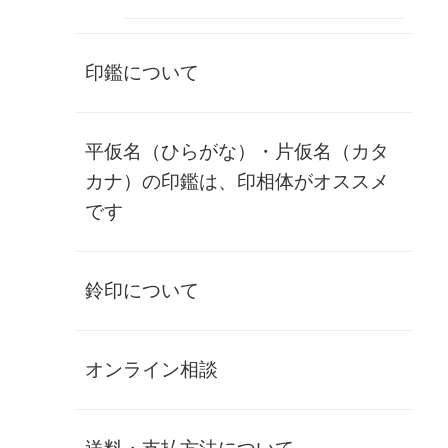
在庫状態 : 売り切れ
¥174,900
(税別)
(
税込
¥192,390 )
印鑑について
只今お取扱いがありません
マスターピース
平仮名（ひらがな）・片仮名（カタ
カナ）の印鑑は、印相体がオススメ
です
最も希少価値が高いインド象牙（上
上）実印です
鈴印について
商品の特徴
現在では極めて入手困難な「幻の象牙」とも称されるインド
象の象牙を使用した印鑑です。
オンライン相談
インド象の象牙は、明治・大正期には最も高級な素材として
使用され、現在もその希少価値と美しさから最高峰の印材と
されています。