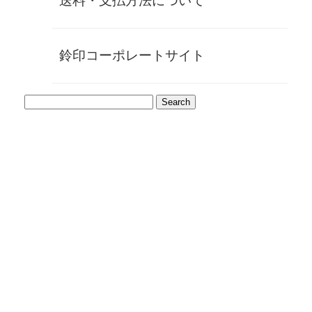
送料・支払方法について
さらにケースは職人が手作りするKFケースを採用し、イン
ド象の品質に見合う佇まい。
まさに至高の象牙印鑑として、これ以上ない組み合わせの逸
品です。
鈴印コーポレートサイト
印材の特徴
インド象の象牙は、アフリカ象の象牙とは異なる独特の黄色
味を帯びた艶が特徴で、美しく優雅な印象を持ちます。
また、キメが非常に細かく整っており、捺印の精度も極上。
長く使うほどに朱肉がなじみ、美しさが増していく特性があ
ります。
サイズ:
長さ60㎜ / 印面サイズ 15㎜（1種類のみ）
品質:
（上上）上から3番目のランク
素材の特徴:
適度な粘り気と固さがあり、彫刻がしや
すく、鮮明な印影が得られる
象牙印鑑の価値
古来より、印鑑の最高峰とされる象牙。