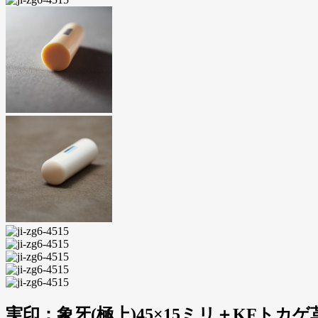
実印：象牙(極上)45×15ミリ＋KFトカ