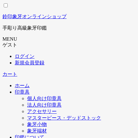
コ
ン
鈴印象牙オンラインショップ
テ
ン
手彫り高級象牙印鑑
ツ
に
MENU
ス
ゲスト
キ
ログイン
ッ
新規会員登録
プ
カート
ホーム
印章具
個人向け印章具
法人向け印章具
アクセサリー
マスターピース・デッドストック
象牙小物
象牙端材
印鑑について