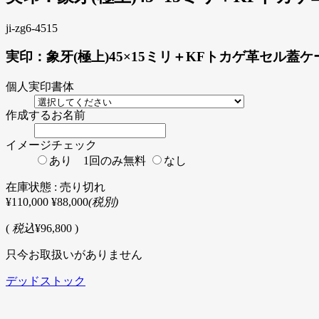
ji-zg6-4515
実印：象牙(極上)45×15ミリ＋KFトカゲ革セル蓋
個人実印書体
作成するお名前
イメージチェック
あり 1回のみ無料
なし
在庫状態 : 売り切れ
¥110,000
¥88,000
(税別)
(
税込
¥96,800 )
只今お取扱いがありません
デッドストック