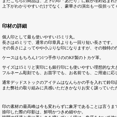
またこちらの商品は、上下の印「あたり」に銀が埋め込まれ
上下がわかりやすいだけでなく、豪華さの演出も一役担って
印材の詳細
個人印として最も使いやすい15ミリ丸。
長さは45ミリで、通常の印章具よりも一回り短い長さです。
その長さによってやや小ぶりな印になりますが、その独特の
ケースはもちろん1つ1つ手作りののKF製のトカゲ革。
サイズは15ミリと実印にも銀行印にも使いやすい理想的な大
フルネーム彫刻でも、お苗字でも、お名前でも、ご用途に応
通常デッドストックのアイテムはなんらかの手を入れて鈴印
また弊社の取り組みに共感いただきかなりお安く譲っていた
印の素材の最高峰は今も変わらずに象牙であることは言うま
捺印した際の印影は、鮮明かつきめ細やか。