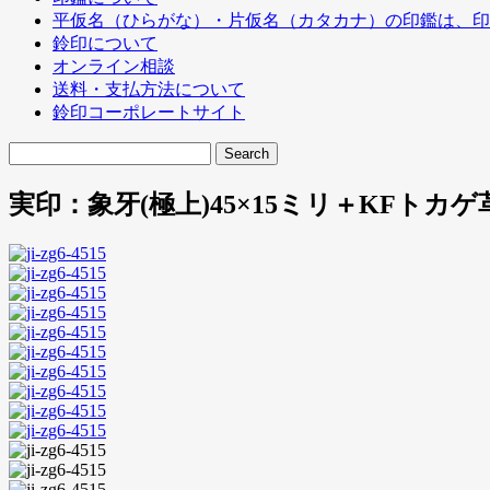
平仮名（ひらがな）・片仮名（カタカナ）の印鑑は、印
鈴印について
オンライン相談
送料・支払方法について
鈴印コーポレートサイト
実印：象牙(極上)45×15ミリ＋KFトカ