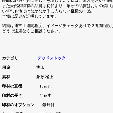
時間の経過と共に美しさを増していく様は、象牙をおいて他
また天然材特有の品質は初代より「象牙の品質はお店の信用
いずれも他ではなかなか手に入らない至極の一品。
本物は歴史が証明しています。
納期は通常１週間程度、イメージチェックありで２週間程度
どうぞ遠慮なくご相談ください。
＿＿＿＿＿＿＿＿＿＿＿＿＿＿＿＿＿＿＿＿＿＿＿＿＿＿＿
カテゴリ
デッドストック
用途
実印
素材
象牙/極上
印材の直径
15㎜丸
印材の長さ
45㎜丈
印材のオプション
銀丹付