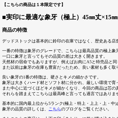
【こちらの商品は１本限定です】
■実印に最適な象牙（極上）45㎜丈×15
商品の特徴
デッドストックは基本的に鈴印の在庫ではなく、歴史ある店
一番の特徴は象牙のグレードで、こちらは最高品質の極上象
一口に象牙と言ってもその品質の差は大きく開きます。
天然材の宿命でもありますが、例えばお肉にA5と特売品と
また以前は象牙の在庫も豊富だったため、良い素材も多く取
良い象牙の1番の特徴は、硬さとキメの細かさです。
象牙は大きくハード材とソフト材に分かれ、厳しい環境で育
また中心に近づくほどキメが細かくなり、今回の商品は芯の
それらを踏まえてこちらは最高峰と言っても過言ではありま
基本的に国内最上位から5ランク(極上・特上・上上・上・中
象牙の品質の詳しくは、
こちら
のブログをご覧ください。