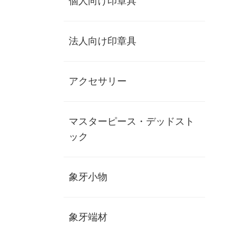
個人向け印章具
デッドストック
16
商品
法人向け印章具
ページ 1 / 1
アクセサリー
象牙(極上)認印
nin-zg1-005
¥140,700
(税別)
マスターピース・デッドスト
(
税込
¥154,770 )
ック
お勧め
象牙小物
象牙(特上)認印
象牙端材
nin-zg1-004
¥107,700
(税別)