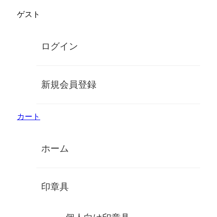
コ
ゲスト
ン
鈴印象牙オンラインショップ
テ
ン
手彫り高級象牙印鑑
ログイン
ツ
に
MENU
ス
キ
個人認印
新規会員登録
ッ
プ
カート
カテゴリー
個人実印
ホーム
個人銀行印
個人認印
法人実印
法人銀行印
印章具
法人角印
アクセサリー
マスターピース