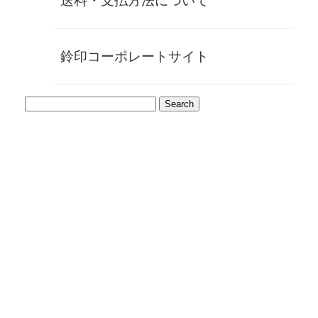
送料・支払方法について
象牙認印
鈴印コーポレートサイト
nin-zg1-001
¥35,700
(税別)
(
税込
¥39,270 )
お勧め
マンモス(極上)認印
nin-mon-001
¥133,000
(税別)
(
税込
¥146,300 )