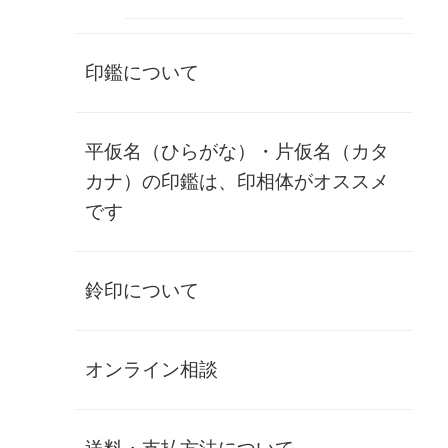
(
税込
¥118,470 )
印鑑について
象牙(上上)認印
平仮名（ひらがな）・片仮名（カタ
nin-zg1-003
カナ）の印鑑は、印相体がオススメ
¥68,200
(税別)
です
(
税込
¥75,020 )
お勧め
鈴印について
象牙(上)認印
オンライン相談
nin-zg1-002
¥44,700
(税別)
(
税込
¥49,170 )