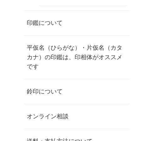
作成するお名前
印鑑について
イメージチェック
あり 1回のみ無料
なし
在庫状態 : 在庫僅少
平仮名（ひらがな）・片仮名（カタ
¥191,500
(税別)
カナ）の印鑑は、印相体がオススメ
(
¥210,650 )
税込
です
数量
マッコウクジラ
鈴印について
ハクジラ類の中で最も大きく、歯のある動物では世界最大
で、巨大な頭部形状が特徴。
そんな世界最大の生物の歯を加工して印章の素材にしたの
が、マッコウクジラ印章です。
オンライン相談
マッコウクジラの印章は、今や貴重品にもなりつつある象牙
よりも遥かに希少性が高く、国内在庫数も数えるほどしか存
在しません。
しかもその中でも状態が良く、かつ最高級品のみが許された