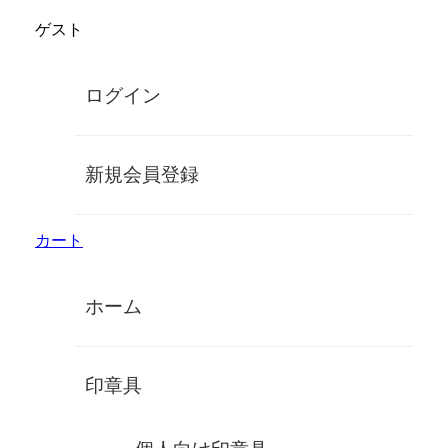
コ
ゲスト
ン
鈴印象牙オンラインショップ
テ
ン
手彫り高級象牙印鑑
ログイン
ツ
に
MENU
ス
キ
新規会員登録
ッ
【マッコウクジラ】鯨60×10.5ミリ/ワ
プ
ニ革牙蓋ケース/認印/MP
カート
ホーム
印章具