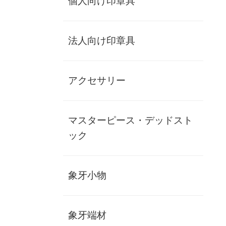
個人向け印章具
法人向け印章具
アクセサリー
【マッコウクジラ】鯨60×10.5ミリ/ワ
マスターピース・デッドスト
ニ革牙蓋ケース/認印/MP
ック
nin-kujira-60105
新入荷
お勧め
在庫僅少
象牙小物
【マッコウクジラ】鯨60×10.5ミリ/ワニ革牙蓋ケー
ス/認印/MP
象牙端材
個人認印書体