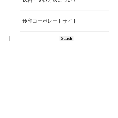
送料・支払方法について
輝きを保持する素材はほとんどなくなってしまっているのが
現状です。
鈴印コーポレートサイト
印の素材の最高峰は今も変わらずに象牙や鯨などのカルシウ
ム質であることは言うまでもありません。捺印した際の印影
は、鮮明かつきめ細やか。時間の経過と共に美しさを増して
いく様は、これらをおいて他には存在しません。
また鯨の硬さは象牙を遥かに凌ぎます。
その硬さから彫刻の際には必ずと言っていいほど刃物が折
れ、職人泣かせの素材とも言われています。
また天然材特有の品質は初代より「品質はお店の信用」の言
い伝えを元に、全て店主の目利きを担保にし、国内最高峰の
素材のみを厳選して安心を提供します。
いずれも他ではなかなか手に入らない至極の一品。
本物は歴史が証明しています。
印材の長さ：60㎜丈
印面の直径：10.5㎜丸
ワニ革(内側:鶴亀×青)燻金枠福輪付ケース、牙蓋肉池付(桐箱
入)