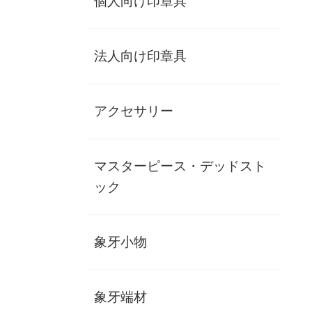
個人向け印章具
法人向け印章具
アクセサリー
象牙楊枝立て
マスターピース・デッドスト
toothpick stand-zouge
ック
在庫僅少
象牙楊枝立て
象牙小物
在庫状態 : 在庫僅少
¥80,000
(税別)
象牙端材
(
税込
¥88,000 )