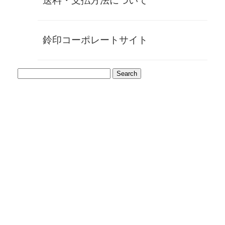
送料・支払方法について
象牙特有の美しい乳白色と縞模様
使い込むほどに美しい飴色に変化
弾力性と適度な硬さを持つ上質な素材
食べ物の汚れや臭いが付きにくく衛生的
鈴印コーポレートサイト
耐久性に優れ、長期間使用可能
製品詳細
材質：象牙（アフリカ象）
サイズ：上部φ21.7㎜×底部φ29.3㎜×H48.3㎜
重量：約17.5g
表面：自然な象牙の質感を活かした仕上げ
製造：熟練の職人による削り出し加工
ご使用上のご注意
ご使用後はぬるま湯で軽く洗い、柔らかい布で水分を
拭き取ってください
長時間水に浸すとひび割れの原因となりますのでお避
けください
直射日光や高温多湿の場所での保管は避けてください
漂白剤や強い洗剤の使用は変色の原因となりますので