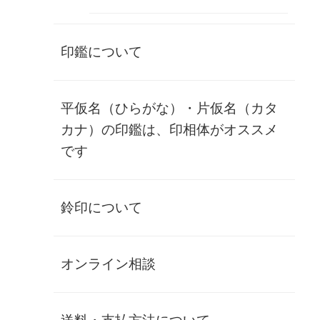
数量
印鑑について
象牙小物
伝統と格式を感じさせる象牙の楊枝立
平仮名（ひらがな）・片仮名（カタ
て
カナ）の印鑑は、印相体がオススメ
です
【象牙製楊枝立て】
この楊枝立ては、希少価値の高い象牙を使用した高級品で
す。
鈴印について
象牙特有の美しい乳白色と、使い込むほどに増す艶やかな飴
色の変化が楽しめる逸品です。
象牙の持つ独特の質感と温かみは、食卓に格調高い雰囲気を
もたらします。
オンライン相談
特徴