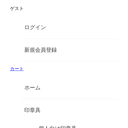
コ
ゲスト
ン
鈴印象牙オンラインショップ
テ
ン
手彫り高級象牙印鑑
ログイン
ツ
に
MENU
ス
キ
象牙の楊枝立て
新規会員登録
ッ
プ
カート
ホーム
印章具