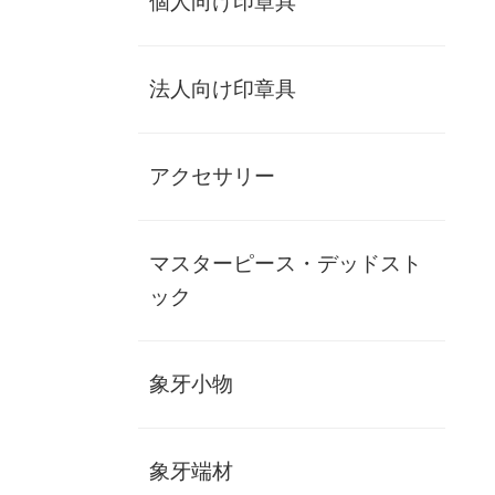
個人向け印章具
法人向け印章具
【民生】象牙60×13.5ミリ/金丹・鞘付
アクセサリー
き/牙蓋ケース/実印/MP
ji-minsei-kintan-13.5
マスターピース・デッドスト
お勧め
ック
在庫僅少
【民生】象牙60×13.5ミリ/金丹・鞘付き/牙蓋ケー
ス/実印/MP
象牙小物
個人実印書体
象牙端材
作成するお名前