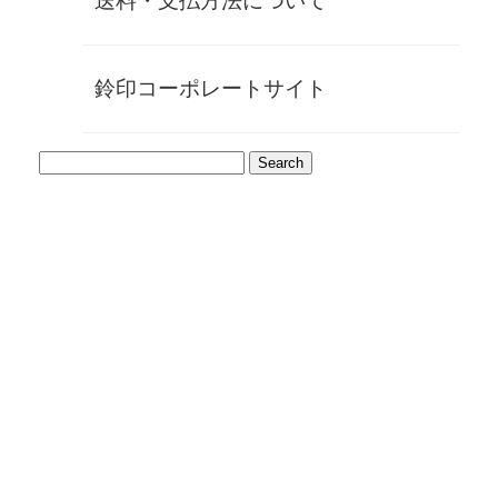
送料・支払方法について
象牙象嵌士・山崎民生氏は文化功労者賞を受賞し、象牙印材
の世界に不朽の名を残した唯一無二の存在。その名と花押が
刻まれた印材は、今やほとんど市場に出回ることはなく、希
少性と歴史的価値を兼ね備えています。
鈴印コーポレートサイト
民生の印材は厳選された象牙から作られており、そのアイボ
リー色の深み、そして刃物が心地よく走る独特の感触は他の
印材にはありません。彫刻士にとって特別な緊張感と喜びを
与えてくれる、まさに至高の素材です。
最高峰にふさわしい仕様
民生の印材に加え、さらに以下の特別仕様を揃えています。
印材に精巧に埋め込まれる24Kの金丹
同じ牙から切り出した
鞘（キャップ）
国内唯一の職人による
手作りワニ革ケース
製作不可能となった象牙で作られた
牙蓋付き肉池
特に盛金丹は接着剤を使わず、象牙と金の膨張収縮を利用し
た構造によって固定されています。表面に輝く24Kの金丹
は、見た目の美しさとともに緻密な設計による堅牢さを誇り