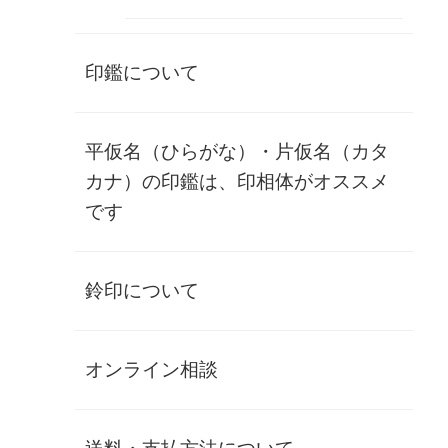
イメージチェック
あり 1回のみ無料
なし
印鑑について
在庫状態 : 在庫僅少
¥450,000
(税別)
(
税込
¥495,000 )
平仮名（ひらがな）・片仮名（カタ
数量
カナ）の印鑑は、印相体がオススメ
です
唯一無二の【民生】象牙 60ミリ×13.5ミ
リ丸・金丹・鞘付き
鈴印について
【こちらの商品は１本限定です】
最大の特徴 ― 民生
オンライン相談
本作を特別な存在にしている最大の理由は、
「民生（みんせ
い）銘の象牙印材」
であることです。