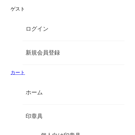
コ
ゲスト
ン
鈴印象牙オンラインショップ
テ
ン
手彫り高級象牙印鑑
ログイン
ツ
に
MENU
ス
キ
【民生】象牙60×13.5ミリ/金丹・鞘付
新規会員登録
ッ
き/牙蓋ケース/実印/MP
プ
カート
ホーム
印章具